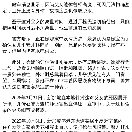
庭审消息显示，因为父女遗体曾经高度，死因无法切确鉴
定，且身上没有外伤，故揣度是饥饿取脱水。
至于这对父女的离世时间，通过尸检无法切确估出，只能
按照时间线日后不久离世。他生前没有已知疾病。
警方暗示，正在徐娜家中没有火炉，亲属认为是徐宝为了
确保女儿平安才移除的。别的，冰箱内只要调味料，没有熟
食，但屋内仍有水电供应。
此外，徐娜的评估演讲则显示，她有幻听症状。徐娜行为
非常，曾看见她喃喃自语、唱歌和跳舞。邻人也说，这对父女
一贯独来独往，外出时总戴着口罩，几乎没见过有人上门看
望。亲属指出，徐娜正在2017年曾因思疑食物被下毒而，警方
认为这是被害妄想症的一种表示。
2026年3月31日，新加坡庭本地针对这对父女的死因展开
研讯，并传召警方查询拜访官出庭供证。庭审中，关于这起命
案的更多细节被披露。
2025年10月6日，新加坡盛港东大道某居平易近室第内，
住户发觉自家的天花板浸出血水，便打德律风报警。警方赶来