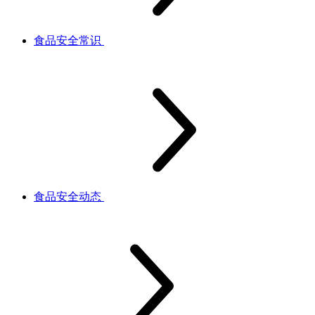
食品安全常识
食品安全动态