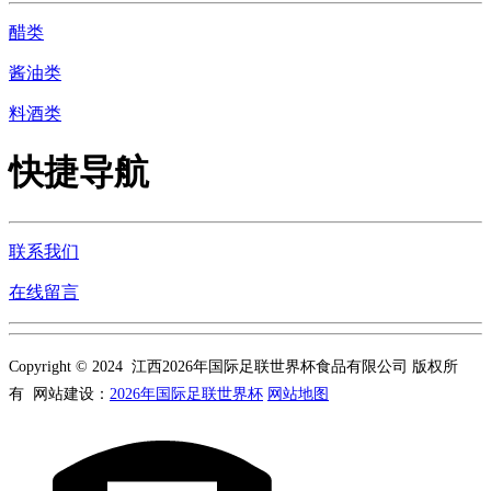
醋类
酱油类
料酒类
快捷导航
联系我们
在线留言
Copyright © 2024 江西2026年国际足联世界杯食品有限公司 版权所
有 网站建设：
2026年国际足联世界杯
网站地图