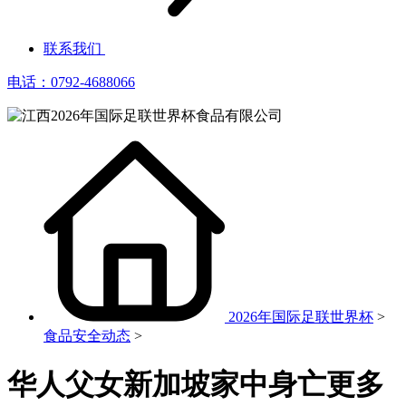
联系我们
电话：0792-4688066
2026年国际足联世界杯
>
食品安全动态
>
华人父女新加坡家中身亡更多