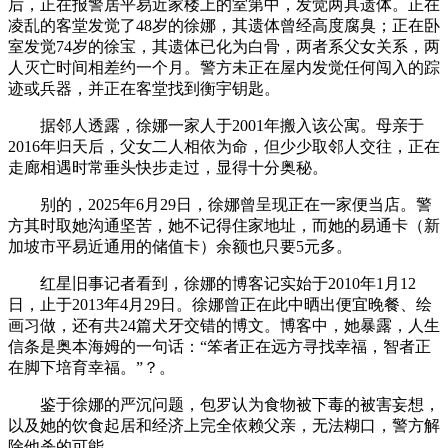
后，正在报警居平易近家楼上的室第中，发觉两具遗体。正在
凌乱的客堂发觉了48岁的徐娜，其遗体曾经高度腐臭；正在卧
室发觉74岁的徐宝，其遗体已化为白骨，两者系父女关系，两
人灭亡时间相差约一个月。警方未正在屋内发觉任何闯入的踪
迹或兵器，并正在客堂找到衡宇钥匙。
据邻人透露，徐娜一家人于2001年搬入该公寓。母亲于
2016年归天后，父女二人相依为命，但少少取邻人交往，正在
走廊相遇时常垂头快步走过，显得十分奥秘。
别的，2025年6月29日，徐娜曾呈现正在一家便当店。警
方其时取她沟通坚苦，她不记得住家地址，而她的易通卡（新
加坡市平易近通用的储值卡）余额也只要5元多。
红星旧事记者看到，徐娜的博客记实始于2010年1月12
日，止于2013年4月29日。徐娜曾正在此中晒出便宜晚餐、绘
画习做，还有共24篇犬牙交错的博文。博客中，她暴露，人生
信条是奥本海姆的一句话：“笨者正在远方寻找幸福，智者正
在脚下培育幸福。”？。
鉴于徐娜的严沉问题，包罗认为食物被下毒的被害妄想，
以及她的饮食起居和经济上完全依赖父亲，无法糊口，警方解
除他杀的可能。