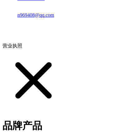
邮箱：
n969408@qq.com
地址：江西省德安县高新技术产业园(宝塔工业园)高新路93号
营业执照
品牌产品