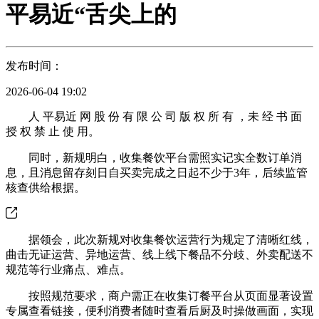
平易近“舌尖上的
发布时间：
2026-06-04 19:02
人 平易近 网 股 份 有 限 公 司 版 权 所 有 ，未 经 书 面
授 权 禁 止 使 用。
同时，新规明白，收集餐饮平台需照实记实全数订单消
息，且消息留存刻日自买卖完成之日起不少于3年，后续监管
核查供给根据。
据领会，此次新规对收集餐饮运营行为规定了清晰红线，
曲击无证运营、异地运营、线上线下餐品不分歧、外卖配送不
规范等行业痛点、难点。
按照规范要求，商户需正在收集订餐平台从页面显著设置
专属查看链接，便利消费者随时查看后厨及时操做画面，实现