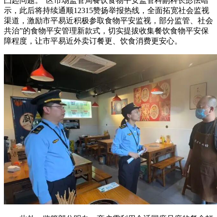
凸起问题。”区市场监管局餐饮食物平安监管科副科长彭怯暗
示，此后将持续通顺12315赞扬举报热线，全面拓宽社会监视
渠道，激励市平易近积极参取食物平安监视，部分监管、社会
共治”的食物平安管理新款式，切实提拔收集餐饮食物平安保
障程度，让市平易近外卖订餐更、饮食消费更安心。