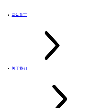
网站首页
关于我们