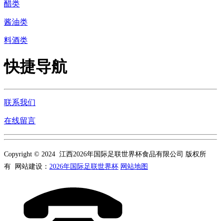
醋类
酱油类
料酒类
快捷导航
联系我们
在线留言
Copyright © 2024 江西2026年国际足联世界杯食品有限公司 版权所
有 网站建设：
2026年国际足联世界杯
网站地图