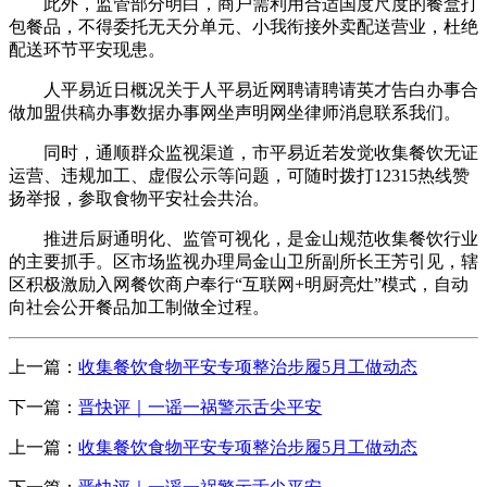
此外，监管部分明白，商户需利用合适国度尺度的餐盒打
包餐品，不得委托无天分单元、小我衔接外卖配送营业，杜绝
配送环节平安现患。
人平易近日概况关于人平易近网聘请聘请英才告白办事合
做加盟供稿办事数据办事网坐声明网坐律师消息联系我们。
同时，通顺群众监视渠道，市平易近若发觉收集餐饮无证
运营、违规加工、虚假公示等问题，可随时拨打12315热线赞
扬举报，参取食物平安社会共治。
推进后厨通明化、监管可视化，是金山规范收集餐饮行业
的主要抓手。区市场监视办理局金山卫所副所长王芳引见，辖
区积极激励入网餐饮商户奉行“互联网+明厨亮灶”模式，自动
向社会公开餐品加工制做全过程。
上一篇：
收集餐饮食物平安专项整治步履5月工做动态
下一篇：
晋快评｜一谣一祸警示舌尖平安
上一篇：
收集餐饮食物平安专项整治步履5月工做动态