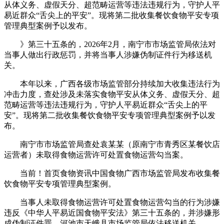
从体义务、虚假天分、超范畴运营等违法违规行为，守护人平
易近群众“舌尖上的平安”。现将第二批收集餐饮食物平安专项
管理典型案例予以发布。
》第三十五条的，2026年2月，南宁市市场监管局依法对
当事人做出行政惩罚，并将当事人涉嫌伪制证件行为移送机
关。
本年以来，广西各级市场监管部分持续加大收集违法行为
冲击力度，查处涉及未落实食物平安从体义务、虚假天分、超
范畴运营等违法违规行为，守护人平易近群众“舌尖上的平
安”。现将第二批收集餐饮食物平安专项管理典型案例予以发
布。
南宁市市场监管局查处袁某某（原南宁市青秀区某餐饮店
运营者）未取得食物运营许可处置食物运营勾当案。
当前！首页食物资讯中国食物广西市场监管局发布收集餐
饮食物平安专项管理典型案例。
当事人未取得食物运营许可处置食物运营勾当的行为涉嫌
违反《中华人平易近国食物平安法》第三十五条的，并涉嫌形
成伪制证件罪，河池市天峨县市场监管局依法移送机关。