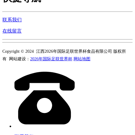
联系我们
在线留言
Copyright © 2024 江西2026年国际足联世界杯食品有限公司 版权所
有 网站建设：
2026年国际足联世界杯
网站地图