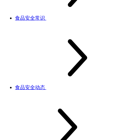
食品安全常识
食品安全动态