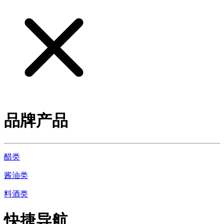
品牌产品
醋类
酱油类
料酒类
快捷导航