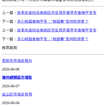
上一篇：
改革街道结合南岗区市监局开展早市食物平安专
下一篇：
关心校园食物平安：“校园餐”若何吃得更？
上一篇：
改革街道结合南岗区市监局开展早市食物平安专
下一篇：
关心校园食物平安：“校园餐”若何吃得更？
推荐新闻
贵阳市市场监视办
2026-06-08
滁州經開區市場監
2026-06-07
金山区市场监管局
2026-06-04