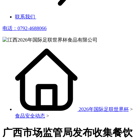
联系我们
电话：0792-4688066
2026年国际足联世界杯
>
食品安全动态
>
广西市场监管局发布收集餐饮