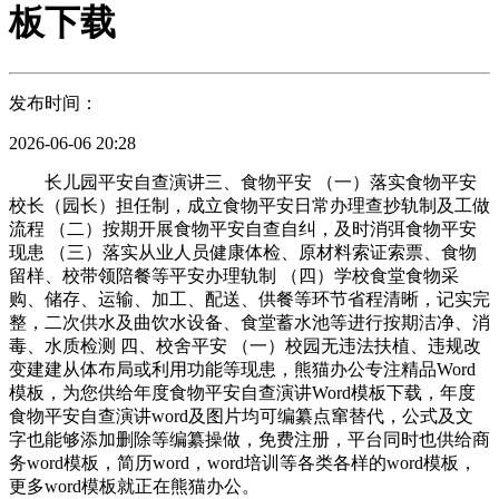
板下载
发布时间：
2026-06-06 20:28
长儿园平安自查演讲三、食物平安 （一）落实食物平安
校长（园长）担任制，成立食物平安日常办理查抄轨制及工做
流程 （二）按期开展食物平安自查自纠，及时消弭食物平安
现患 （三）落实从业人员健康体检、原材料索证索票、食物
留样、校带领陪餐等平安办理轨制 （四）学校食堂食物采
购、储存、运输、加工、配送、供餐等环节省程清晰，记实完
整，二次供水及曲饮水设备、食堂蓄水池等进行按期洁净、消
毒、水质检测 四、校舍平安 （一）校园无违法扶植、违规改
变建建从体布局或利用功能等现患，熊猫办公专注精品Word
模板，为您供给年度食物平安自查演讲Word模板下载，年度
食物平安自查演讲word及图片均可编纂点窜替代，公式及文
字也能够添加删除等编纂操做，免费注册，平台同时也供给商
务word模板，简历word，word培训等各类各样的word模板，
更多word模板就正在熊猫办公。