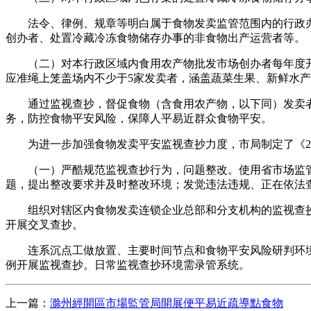
法令、律例、规章等明白属于食物发卖监管范围内的行政办
创办者、处置冷藏冷冻食物储存办事的非食物出产运营者等。
（二）对本行政区域内食用农产物批发市场创办者每年度开
应准绳上笼盖场内不少于5家发卖者，涵盖蔬菜生果、新鲜水
通过监视查抄，督促食物（含食用农产物，以下同）发卖者
务，防控食物平安风险，保障人平易近群众食物平安。
为进一步加强食物发卖平安监视查抄力度，市局制定了《20
（一）严酷规范监视查抄行为，问题整改。使用省市场监管
题，提出整改要求并及时整改环境；发觉违法违规、正在依法
组织对辖区内食物发卖连锁企业总部和分支机构的监视查抄
开展交叉查抄。
连系沉点工做放置、主要时间节点和食物平安风险研判环境
例开展监视查抄。日常监视查抄环境需录管系统。
上一篇：
滁州經開區市場監管局開展便平易近疏導點食物