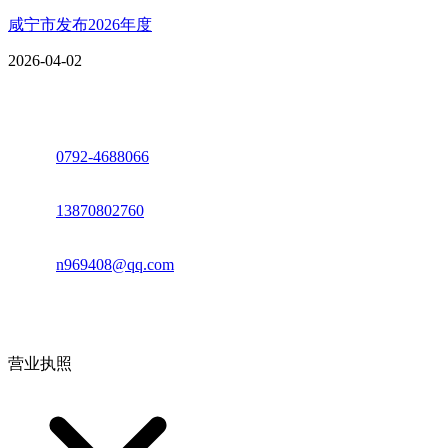
咸宁市发布2026年度
2026-04-02
座机：
0792-4688066
电话：
13870802760
邮箱：
n969408@qq.com
地址：江西省德安县高新技术产业园(宝塔工业园)高新路93号
营业执照