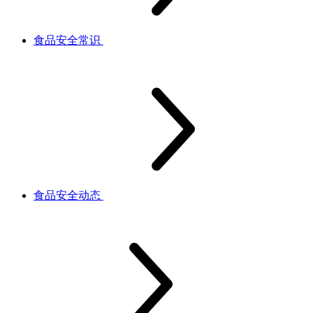
食品安全常识
食品安全动态