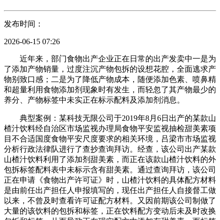
发布时间：
2026-06-15 07:26
近年来，部门食物出产企业正在日常的出产发卖中一是为
了添加产物销量，过度注沉产物包拆的设想花腔，全面逃求产
物别致口感；二是为了降低产物成本，随便添加色素、喷鼻精
和超量利用食物添加剂现象时有发生，而轻忽了其产物最少的
养分、产物标签中未实正在标示配料及添加剂消息。
典型案例：某科技无限公司于2019年8月6日出产的某款山
楂汁饮料经自治区市场监视办理局食物平安监视抽检甜美素项
目不合适国度食物平安尺度要求的相关环境，吕梁市市场监视
分析行政法律队进行了查抄查询拜访。经查，该公司出产某款
山楂汁饮料利用了添加剂甜美素，而正在该款山楂汁饮料的外
包拆标签配料表中未标示含有甜美素。通过查询拜访，该公司
正在申请《食物出产许可证》时，山楂汁饮料的具体配方材料
是由前任出产担任人申报填写的，现任出产担任人自接督工做
以来，不曾及时查看许可证配方材料。又因前期该公司制做了
大量的该饮料的包拆和标签，正在饮料配方变动后未及时改换