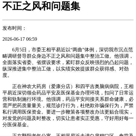
不正之风和问题集
发布时间：
2026-06-17 06:59
6月5日，市委王相平易近以“两曲”体例，深切我市沉点范
畴调研督导群众身边不正之风和问题集中整治工做。他强调，
全面落实省委、省摆设要求，紧盯群众反映强烈的凸起问题，
纵深推进集中整治工做，以实绩实效提拔群众获得感、对劲
度。
正在神农大药房（爱康分店）和四平吉奥脑病病院，王相
平易近深切领会药品平安及医保基金办理环境，扣问了日常运
营和轨制施行环境。他强调，药品平安间接关系群命健康，必
需严把药质量量关，规范诊疗行为，杜绝欺诈骗保行为，严禁
私行调用医保资金。要进一步鞭策各项整改办法更贴合现实，
对发觉的问题及时整改，切实让患者实正受惠，守好用好每一
分医保基金。
正在野阳老年公寓，王相平易近走进白叟糊口区、食堂及