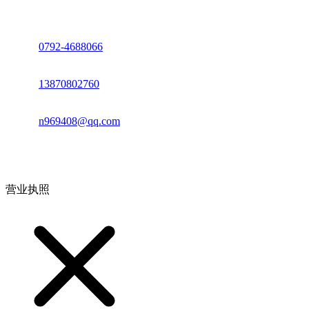
座机：
0792-4688066
电话：
13870802760
邮箱：
n969408@qq.com
地址：江西省德安县高新技术产业园(宝塔工业园)高新路93号
营业执照