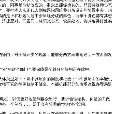
对的，同事是能够改变的，群众是能够挽劝的。只要将这种心态
时，要把本人实正代入到标题问题给我们所设定的情景中去，想
指的是正在标题问题中会呈现分歧的脚色，而每个脚色都有其想
，矫捷应对。同窗们，将阳光心态、设身处地、协调各类好处实
缘由；对于辩证类的现象，能够分两方面来阐述，一方面阐发
分”的这个部门也要保障是个总分的解构正在此中。
体类型如下：宏不雅层面的国度和社会；中不雅层面的本能机
食物平安的律例轨制不健全、本能机能部分如市场监视办理局监
电桩，以便更好地便利群众出行，要求合理结构。你是的工做
办一个勾当，3。题干会有较着的“怎样办”设问。
些工做中情境出题，所以正在分辨这种题型时，我们要将题型