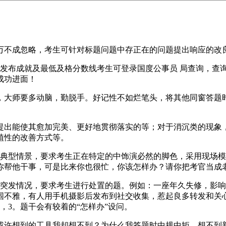
不成忽略，考生可针对标题问题中存正在的问题提出响应的改
旬发布成就及最低及格分数线考生可登录国度公事员 局查询，查
成功进面！
大师要多动脑，勤脱手。好记性不如烂笔头，将其他同窗答题时
出能使其愈加完美、更好地贯彻落实的等；对于消沉类的现象，
植性的改善方式等。
型情景，要求考生正在特定的中饰演必然的脚色，采用现场模
你帮他干事，可是比来你也很忙，你该怎样办？请你把考官当成
发情况，要求考生进行处置的题。例如：一座年久失修，影响
围不雅，有人用手机摄影后发布到社交收集，惹起良多转发和关
，3。题干会有较着的“怎样办”设问。
许想到的工具我却想不到？为什么我答题时中规中矩，想不到新