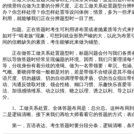
的情景特点做为主要的分辨尺度。正在工做关系处置题型分辨
办？你怎样处理？你怎样处置等设问体例；情景，多为一些矛
利用，就能够我们正在分辨题型时一目了然。
扣题。正在答题时考生可利用讲布景或者抛素质等方式来扣
如对于“啃老族”现象，可想到就业形势严峻的大，以此为布景
间的信赖缺失的素质，考生能够此来做为铺垫。
正在做答工做关系处置题型时，标题问题会付与我们各类各
所以导致答题时经常呈现偏题的环境。因而，我们只要理清每
等，分歧身份有着分歧的准绳。做为一名带领要：卑沉、包涵
气概、要晓得带领一般都是对的，若是带领不合错误是其不领
语尺度、切勿越级、切勿自动调理带领矛盾、切勿当众指出带
动、沟通反馈取对接、领会性格、糊口习惯、乐趣快乐喜爱等
法、加强感情维系、动之以情、晓之以理、诱之以利、导之以
分。
1。工做关系处置。全体答题布局是：总分总。这种布局到底
二是逻辑清晰。接下来我们再给大师看看它的答题的方式：表
第一，言语表达。考生答题时要分段分条，逻辑清晰，条理