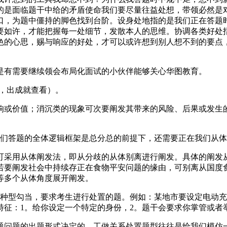
的是面临题干中给的矛盾使命我们要尽量往益处想，带领必然是
口，为题中僵持的脚色找到台阶。设身处地指的是我们正在答题
要如许，才能把握每一处细节，发散本人的思维。协调各类好处
色的心思，赐与响应的好处，才可以或许想到别人想不到的要点
有需要继续领会布局化面试的小伙伴能够关心华图教育。
，出成就查看）。
或价值；消沉类的现象可次要阐发其带来的风险、后果或发生的
答题的全体逻辑框架是总分总的前提下，还需要正在我们从体“
采用从体阐发法，即从分歧的从体别离进行阐发。具体的阐发从
若要阐发社会中持续存正在食物平安问题的缘由，可别离从国度
等多个从体角度展开阐发。
型勾当，要求考生进行处置的题。例如：某地市要设定电动充
征：1。给你设定一个特定的身份，2。题干会要求你掌管或者举
问题的出题形式决定的，工做关系处置题型往往是给我们模仿一