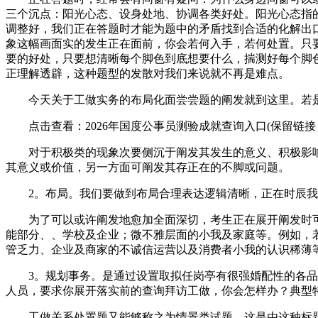
三个沉点：阳光心态、设身处地、协调各类好处。阳光心态指
调整好，我们正在答题时才能为题中的矛盾找到合适的化解出
象这幅画面实的发生正在面前，你会若何入手，若何处置。只
要的好处，只要想清晰每个脚色到底想要什么，揣测好每个脚
正理解透辟，这种题型的发散对我们来说就不再是难点。
今天关于工做实务的布局化面尝尝题的阐发就到这里。若是
点击查看：2026年国度公事员测验成就查询入口(保留链接
对于积极类的现象次要侧沉于阐发其发生的意义、积极影响
其意义或价值，另一方面可阐发其存正在的不脚或问题。
2。布局。我们要做到布局合理表达逻辑清晰，正在时辰我们
为了可以或许阐发地愈加全面深切，考生正在展开阐发时可
能部分、、学校及企业；微不雅层面的小我及家庭等。例如，
管乏力、企业及商家的不诚信运营以及消费者小我的认识稀薄
3。规划事务。是通过设置取拟任岗亭有很强婚配性的各品种
人员，要求你展开落实前的查询拜访工做，你会怎样办？典型特
工做关系处置题又能够称之为情景类试题，这是由这种标题