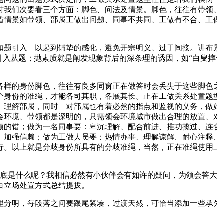
时我们次要看三个方面：脚色、问法及情景。脚色，往往有带领
盾情景如带领、部属工做出问题、同事不共同、工做有不合、工
题引入，以起到铺垫的感化，避免开宗明义、过于间接。讲布景
引入从题；抛素质就是阐发现象背后的深条理的诱因，如“白叟摔
样的身份脚色，往往有良多同窗正在做答时会丢失于这些脚色之
个身份的准绳，才能各司其职，各展其长。正在工做关系处置题
、理解部属，同时，对部属也有着必然的指点和监视的义务，做
会环境、带领都是深明的，只需领会环境城市做出合理的放置、
领的错；做为一名同事要：卑沉理解、配合前进、推功揽过、连
，加强信赖；做为工做人员要：热情办事、理解谅解、耐心注释
行。以上就是分歧身份所具有的分歧准绳，当然，正在准绳使用
是什么呢？我相信必然有小伙伴会有如许的疑问，为领会答大
白立场处置方式总结提拔。
分明，每段落之间要跟尾紧凑，过渡天然，可恰当添加一些承先