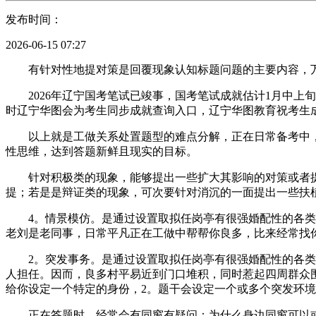
发布时间：
2026-06-15 07:27
有针对性地提对策是回覆现象认知标题问题的主要内容，万
2026年辽宁国考笔试已竣事，国考笔试成就估计1月中上
时辽宁华图会为考生同步成就查询入口，辽宁华图教育祝考生
以上就是工做关系处置题型的难点分解，正在日常备考中，
性思维，达到答题新鲜且现实的目标。
针对积极类的现象，能够提出一些扩大其影响的对策或者提
提；若是是辩证类的现象，可次要针对消沉的一面提出一些扶
4。情景模仿。是通过设置取拟任岗亭有很强婚配性的各类典
老刘是老同事，日常平凡正在工做中帮帮你良多，比来经常找
2。突发事务。是通过设置取拟任岗亭有很强婚配性的各类突
人担任。因而，良多村平易近到门口堆积，同时惹起四周群众
给你设定一个特定的身份，2。题干会设定一个或多个突发环境
正在答题时，经常会有同窗有疑问：为什么身边同窗可以或