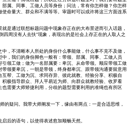
、部属、同事、工做人员等身份；问法，常有你怎样做？你怎样
做使命量大、群众和不满等等。审题时可以或许将这三方面连系
就是通过联想标题问题中现象存正在的大布景进而引入话题，
倒四周没有人去扶”现象，表现出的是社会上存正在的人取人之
中，不清晰本人所处的身份什么事能做，什么事不克不及做，
型中，我们的身份脚色一般有：带领、部属、同事、工做人员
好引领工做；做为一名部属要：卑沉、从命带领。顺应带领工做
对带领要卑沉，一朝是带领，终身都卑沉、跟带领沟通要留意用
合互帮、工做为沉、求同存异、彼此就教、经验分享、积极自
、积极指导群众、拜人平易近为师、向群众就教经验、收罗看
上也需要大师矫捷利用，分歧的题型需要利用的准绳也有所区
师的疑问。我带大师阐发一下，缘由有两点：一是合适思维，
启后的语句，以使得表述愈加顺畅天然。