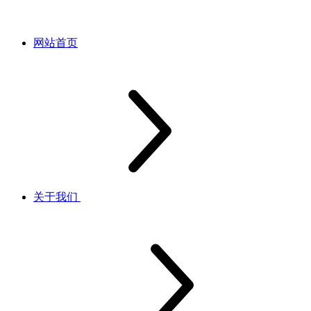
网站首页
关于我们