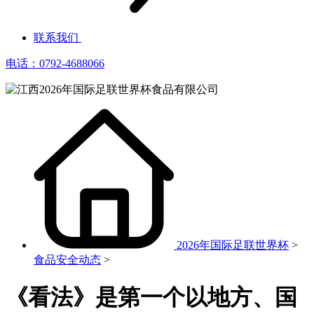
联系我们
电话：0792-4688066
2026年国际足联世界杯
>
食品安全动态
>
《看法》是第一个以地方、国