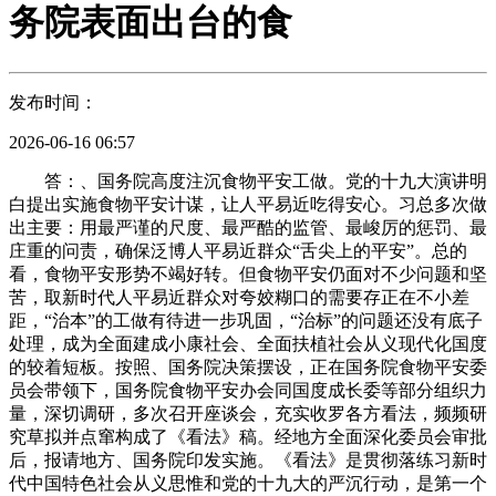
务院表面出台的食
发布时间：
2026-06-16 06:57
答：、国务院高度注沉食物平安工做。党的十九大演讲明
白提出实施食物平安计谋，让人平易近吃得安心。习总多次做
出主要：用最严谨的尺度、最严酷的监管、最峻厉的惩罚、最
庄重的问责，确保泛博人平易近群众“舌尖上的平安”。总的
看，食物平安形势不竭好转。但食物平安仍面对不少问题和坚
苦，取新时代人平易近群众对夸姣糊口的需要存正在不小差
距，“治本”的工做有待进一步巩固，“治标”的问题还没有底子
处理，成为全面建成小康社会、全面扶植社会从义现代化国度
的较着短板。按照、国务院决策摆设，正在国务院食物平安委
员会带领下，国务院食物平安办会同国度成长委等部分组织力
量，深切调研，多次召开座谈会，充实收罗各方看法，频频研
究草拟并点窜构成了《看法》稿。经地方全面深化委员会审批
后，报请地方、国务院印发实施。《看法》是贯彻落练习新时
代中国特色社会从义思惟和党的十九大的严沉行动，是第一个