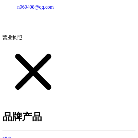
邮箱：
n969408@qq.com
地址：江西省德安县高新技术产业园(宝塔工业园)高新路93号
营业执照
品牌产品