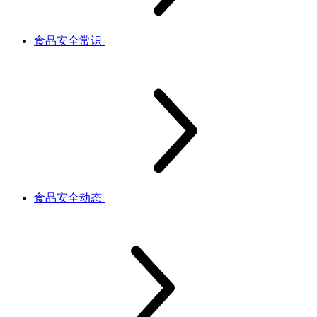
食品安全常识
食品安全动态