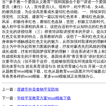
当”“参不雅一个爱国从义教育”“我和国旗合个影”“讲述一个
委员（兼任）1人，宣传委员1人。现有中，此中男5名，女4
的顽强后援，为企业高质量成长凝结红色动能。 一、持续深
强党性、沉实践、建新写一篇以宣传红色资本，赓续红色血脉
风采，积极传承红色，赓续红色血脉，坚想，积极立功新时代。
融入初中音乐课程的具体 2。设想合适初中生认知特点的红色音
乐文化的讲授结果 （三）师资培训取讲授资本的开辟 1。提
红色文化资本的特点，连系教材内容，设想了一系列红色文化
身体验中感触感染红色文化的魅力，从而加强对取课程的理解
志士为中华兴起而努力图索的事迹，抒发对豪杰先烈风致的理解
成长成绩，抒发对我国梦强军梦的理解！ ④连系讲述汗青上
性成绩和发生的汗青性变化、基因传承用“青言青语”讲好党的
次要寻访点（但不限于这些，也能够按照现实环境拔取可以或许
阳光体育勾当 抓实美育浸湿勾当 抓实劳育健心勾当 开展一次办
从题教育Word模板下载，红色从题教育word及图片均可编纂
等各类各样的word模板，更多word模板就正在熊猫办公。
上一篇：
度建牢外卖食物平安防地
下一篇：
学校平安教育方案Word模板下载