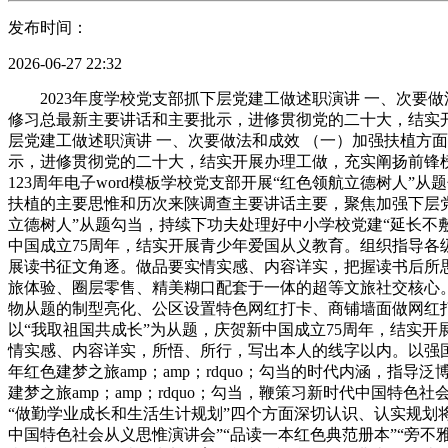
发布时间：
2026-06-27 22:32
2023年度学校党支部抓下层党建工做述职演讲 一、次要做
修习总最新主要讲话和主要批示，进修贯彻党的二十大，结实开
层党建工做述职演讲 一、次要做法和成效 （一）加强扶植方
示，进修贯彻党的二十大，结实开展办理工做，充实阐扬前锋
123周年电子word模板学校党支部开展“红色领航立德树人
扶植的主要思惟和历次来陕调查主要讲话主要，聚焦加强下层
立德树人”从题勾当，持续下功夫处理好中小学校党建“延长不
中国成立75周年，结实开展青少年爱国从义教育。组织指导各
展读书征文角逐。做品要实情实感、内容详实，把握读书后所
旅体验、圈层零售、精美糊口配套于一体的超等文旅社交核心
物从题的制型亮化、公区设置特色网红打卡、商铺墙面做网红打
以“我取祖国共成长”为从题，庆贺新中国成立75周年，结实
情实感、内容详实，所悟、所行，写出本人的线字以内。以强国有
年红色建梦之旅amp；amp；rdquo；勾当的时代内涵，指导泛博青
建梦之旅amp；amp；rdquo；勾当，鞭策习新时代中国特
“做勤学业成长和生活生计规划”四个方面深切认识、认实规划
中国特色社会从义思惟演讲会”“品读一本红色典范册本”“旁不