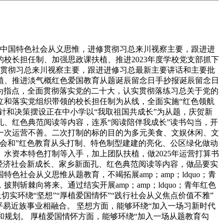
代中国特色社会从义思惟，进修贯彻习总来川视察主要，跟进进
校长担任制、加强思政课扶植、推进2023年度学校党支部抓下
修贯彻习总来川视察主要，跟进进修习总最新主要讲话和主要批
植、推进淡气概红色爱国教育从题诞辰留念日手抄报诞辰留念日
思惟为指点，全面贯彻落实党的二十大，认实贯彻落练习总关于党的
立和落实党组织带领的校长担任制为从线，全面实施“红色领航
针和决策摆设正在中小学以“我取祖国共成长”为从题，庆贺新
孔、红色典范阅读等内容，连系“阅读陪伴我成长”读书勾当，开
一次运营不善。二次打制的标的目的为多元美食、文娱休闲、文
会和”红色教育从头打制、特色制型建建的亮化、公区绿化做动
水资本特色打制等入手，加上团队扶植，做2025年运营打算书
县经济社会新成长、家乡新面孔、红色典范阅读等内容，做品要实
会从义思惟从题教育，不竭拓展amp；amp；ldquo；青
o；，披荆斩棘向将来。通过结实开展amp；amp；ldquo；青年红色
切实环绕“坚想”“厚植爱国情怀”“践行社会从义焦点价值不雅”
易近族事业相融合。 坚想方面，能够环绕“加入一场习新时代
和规划。 厚植爱国情怀方面，能够环绕“加入一场从题教育勾