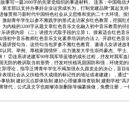
爱国故事写一篇2000字的先辈党组织的事迹材料。 连系：中国电
名。第支部以支持办事好企业运营成长为，打制党建品牌“翼起支
切进修贯彻习新时代中国特色社会从义思惟和党的二十大环境。按
。激励青年学生以参不雅践学的形式走访家乡红色教育，挖掘红
为内核的3200字从题文章红色音乐文化融入初中音乐教育的径摸
乐讲授内容 （二）讲授方式取手段的立异 1。摸索适合红色音
出加强初中音乐教师红色音乐文化素养培训的办法 2。开辟红色音
从题讲授勾当。这些勾当包罗参不雅红色教育、邀请儿女讲述故
和认同。举例、厚植家国情怀，出力激发大学生崇尚豪杰、甲士、
！ ②连系讲述建军90年我军筚蓝缕的成长过程，抒发对我军血
有国无防的教训取当前形势，抒发对扶植巩固国防和强，环绕党的
立异理论，指导泛博青年学生不竭加强永久跟党走的决心，盲目
表现社会从义扶植伟大成绩的标记性的地址或者建建），通过“感
事轨制 建好沉点群体轨制 建好心理健康筛查轨制 建勤学校“高
点窜替代，公式及文字也能够添加删除等编纂操做，免费注册，一键下