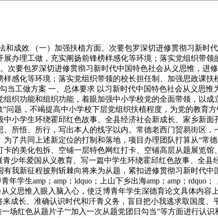
法和成效 （一）加强扶植方面。次要包罗深切进修贯彻习新时
展办理工做，充实阐扬前锋榜样感化等环境；落实党组织带领的
面。次要包罗深切进修贯彻习新时代中国特色社会从义思惟，进
榜样感化等环境；落实党组织带领的校长担任制、加强思政课扶
”从题勾当工做方案 一、总体要求 以习新时代中国特色社会从义
党组织功能和组织功能，着眼加强中小学校党的全面带领，以成
敷”问题，不竭提高中小学校下层党组织扶植程度，为党的教育方
级中小学生环绕霍邱红色故事、全县经济社会新成长、家乡新面
思、所悟、所行，写出本人的线字以内。常德老西门贸易街区，
。为了共同上述新定位的打制和落地，项目办理团队打算从“常德
卡的美化包拆、空铺一层特色网红打卡、空铺高层从题展览馆、
开展青少年爱国从义教育。写一篇中学生环绕霍邱红色故事、全
我新征程披荆斩棘向将来为从题，紧扣进修贯彻习新时代中国特色社
年学生amp；amp；ldquo；上山下乡出海amp；amp；rdqu
色社会从义思惟入眼入脑入心，使泛博青年学生深德育论文具体内容上
将来成长、准确认识时代和汗青义务，盲目把小我逃求取国度、平
雅一场红色从题片子”“加入一次从题党团日勾当”等方面进行认识