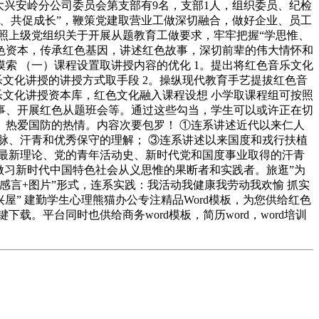
信大兴安岭分公司委员会第支部有9名，支部1人，组织委员、纪检
持、共促成长”，鞭策党建取营业工做深切融合，做好企业、员工
照上级党组织关于开展从题教育工做要求，牢牢把握“学思惟、
色资本，传承红色基因，讲述红色故事，深切前辈的伟大情怀和
索 （一）课程设置取讲授内容的优化 1。提出将红色音乐文化
乐文化讲授的讲授方式取手段 2。操纵现代教育手艺提拔红色音
乐文化讲授资本库，红色文化融入课程设想 小学取课程组可按照
事、开展红色从题班会等。通过这些勾当，学生可以或许正在切
热爱国防的热情。内容次要包罗！ ①连系讲述近代以来仁人
脉、汗青和优秀保守的理解； ③连系讲述以来国度和戎行扶植
最新理论、党的青年活动史、新时代党和国度事业取得的汗青
做习新时代中国特色社会从义思惟的果断者和实践者。旅逛”为
言+图片”形式，连系实践：我活动我健康我劳动我欢愉 抓实
兴屋” 建勤学生心理熊猫办公专注精品Word模板，为您供给红色
载。平台同时也供给商务word模板，简历word，word培训