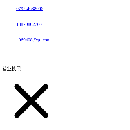
座机：
0792-4688066
电话：
13870802760
邮箱：
n969408@qq.com
地址：江西省德安县高新技术产业园(宝塔工业园)高新路93号
营业执照