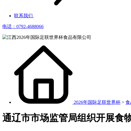
联系我们
电话：0792-4688066
2026年国际足联世界杯
>
食
通辽市市场监管局组织开展食