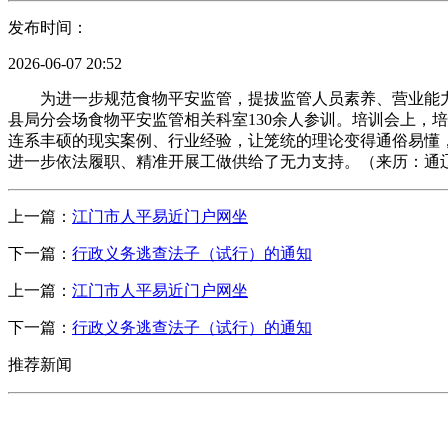
发布时间：
2026-06-07 20:52
为进一步规范食物平安监管，提拔监管人员素养、营业能力
县局分会场食物平安监管相关科室130余人参训。培训会上，
连系丰硕的现实案例、行业经验，让笼统的理论变得通俗易懂
进一步依法履职、精准开展工做供给了无力支持。（来历：通
上一篇：
江门市人平易近门户网坐
下一篇：
行政义务逃查法子（试行）的通知
上一篇：
江门市人平易近门户网坐
下一篇：
行政义务逃查法子（试行）的通知
推荐新闻