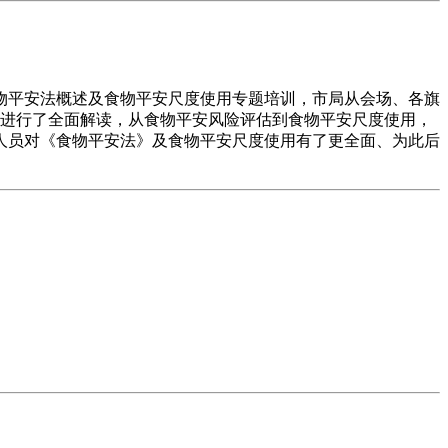
平安法概述及食物平安尺度使用专题培训，市局从会场、各旗
面进行了全面解读，从食物平安风险评估到食物平安尺度使用，
人员对《食物平安法》及食物平安尺度使用有了更全面、为此后