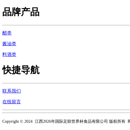
品牌产品
醋类
酱油类
料酒类
快捷导航
联系我们
在线留言
Copyright © 2024 江西2026年国际足联世界杯食品有限公司 版权所有