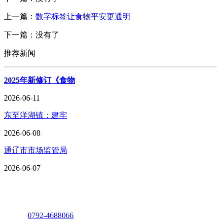
上一篇：
数字标签让食物平安更通明
下一篇：没有了
推荐新闻
2025年新修订《食物
2026-06-11
东至洋湖镇：建牢
2026-06-08
通辽市市场监管局
2026-06-07
座机：
0792-4688066