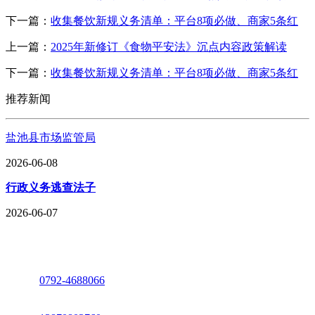
下一篇：
收集餐饮新规义务清单：平台8项必做、商家5条红
上一篇：
2025年新修订《食物平安法》沉点内容政策解读
下一篇：
收集餐饮新规义务清单：平台8项必做、商家5条红
推荐新闻
盐池县市场监管局
2026-06-08
行政义务逃查法子
2026-06-07
座机：
0792-4688066