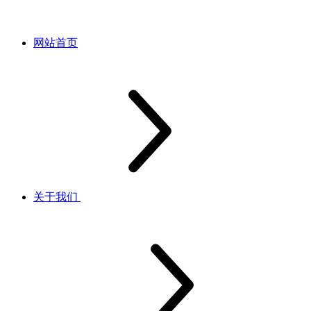
网站首页
关于我们