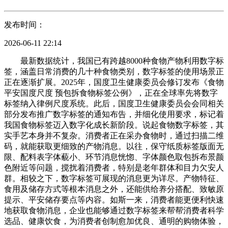
发布时间：
2026-06-11 22:14
最新数据统计，我国已有跨越8000种食物产物利用数字标
签，涵盖日常消费的几十种食物类别，数字标签的使用场景正
正在逐渐扩展。2025年，国度卫生健康委员会修订发布《食物
平安国度尺度 预包拆食物标签公例》，正在全球率先将数字
标签纳入律例尺度系统。此后，国度卫生健康委员会会同相关
部分发布推广数字标签的通知布告，并细化使用要求，标记着
我国食物标签迈入数字化成长新阶段。说起食物数字标签，其
实手艺本身并不复杂。消费者正在采办食物时，通过扫描二维
码，就能获取更细致的产物消息。以往，保守纸质标签版面无
限、配料表字体藐小、环节消息恍惚、字体颜色取包拆布景颜
色附近等问题，搅扰着消费者，特别是老年群体和目力欠安人
群。相较之下，数字标签可展现的消息更为详尽。产物特征、
食用及储存方式等根本消息之外，还能供给养分搭配、致敏原
提示、平安储存要点等内容。如斯一来，消费者能更便利快速
地获取食物消息，企业也能够通过数字标签来帮帮消费者科学
选品、健康饮食，为消费者创制愈加优良、通明的购物体验，