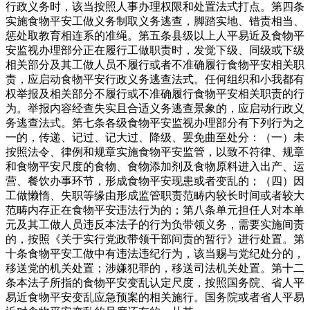
行政义务时，该当按照人事办理权限和处置法式打点。第四条
实施食物平安工做义务制取义务逃查，脚踏实地、错责相当、
惩处取教育相连系的准绳。第五条县级以上人平易近及食物平
安监视办理部分正在履行工做职责时，发觉下级、同级或下级
相关部分及其工做人员不履行或者不准确履行食物平安相关职
责，应启动食物平安行政义务逃查法式。任何组织和小我都有
权举报及相关部分不履行或不准确履行食物平安相关职责的行
为。举报内容经查失实且合适义务逃查景象的，应启动行政义
务逃查法式。第七条各级食物平安监视办理部分有下列行为之
一的，传递、记过、记大过、降级、罢免曲至处分：（一）未
按照法令、律例和规章实施食物平安监管，以致不符律、规章
和食物平安尺度的食物、食物添加剂及食物原料进入出产、运
营、餐饮办事环节，形成食物平安现患或者变乱的；（四）因
工做懒惰、失职等缘由形成监管职责范畴内较长时间或者较大
范畴内存正在食物平安违法行为的；第八条单元担任人对本单
元及其工做人员违反本法子的行为负带领义务，需要实施间责
的，按照《关于实行党政带领干部间责的暂行》进行处置。第
十条食物平安工做中有违法违纪行为，该当赐与党纪处分的，
移送党的机关处置；涉嫌犯罪的，移送司法机关处置。第十二
条本法子所指的食物平安变乱认定尺度，按照国务院、省人平
易近食物平安变乱应急预案的相关施行。国务院或者省人平易