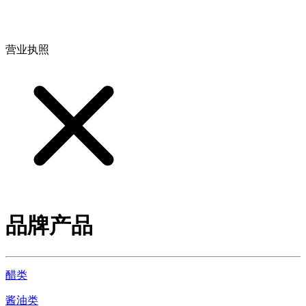
地址：江西省德安县高新技术产业园(宝塔工业园)高新路93号
营业执照
品牌产品
醋类
酱油类