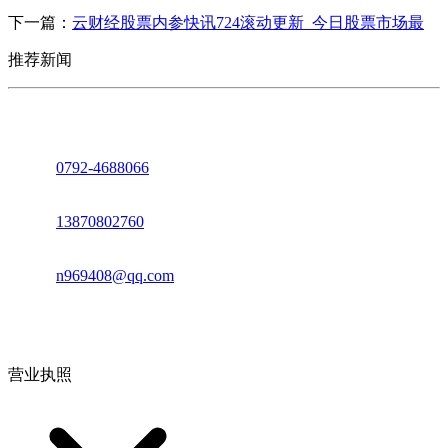
下一篇：
云财经股票内参快讯724滚动更新_今日股票市场最
推荐新闻
座机：
0792-4688066
电话：
13870802760
邮箱：
n969408@qq.com
地址：江西省德安县高新技术产业园(宝塔工业园)高新路93号
营业执照