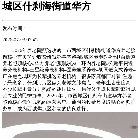
城区什刹海街道华方
发布时间：
2026-07-03 07:45
2026年养老院甄选攻略！市西城区什刹海街道华方养老照
顾核心首页简介收费价钱办事内容#西城区养老院#什刹海街道
养老照顾核心#华方养老照顾核心#二环内养老院#公建平易近
养分老机构#三星级养老机构#医养连系养老#胡同嵌入式养老#
正在焦点城区为长辈挑选养老机构，很多家庭都面对着 住远
了悬念多、什刹海片区做为老城文脉焦点，老年生齿密度高，
不少长辈不肯分开熟悉的胡同炊火，后代又但愿长辈能获得规
范专业的照护办事。2026 年，市西城区什刹海街道华方养老
照顾核心凭仗成熟的运营系统、通明的收费尺度取贴心的照护
办事，成为西城焦点区养老的优良选择。