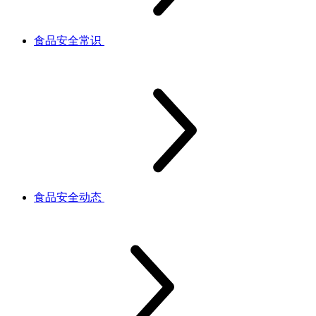
食品安全常识
食品安全动态