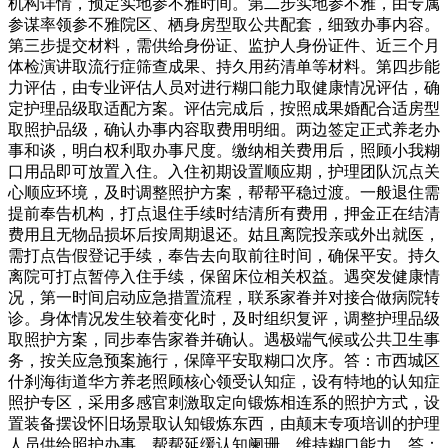
机构详情，预定实地参不雅时间。第二步实地参不雅，由专属
参谋率领参不雅院区、栖身房型取公共配套，细致办事内容。
第三步提交材料，需供给身份证、监护人身份证件、近三个月
体检演讲取流行症筛查成果、持久用药清单等材料。第四步能
力评估，由专业评估人员对进行糊口能力取健康情况评估，确
定护理品级取适配方案。评估完成后，按照成果婚配合适房型
取照护品级，确认办事内容取费用明细。两边签定正式养老办
事和谈，明白权利取办事尺度。缴纳相关费用后，照顾小我糊
口用品即可放置入住。入住初期设置顺应期，护理团队沉点关
心顺应环境，及时调整照护方案，帮帮平稳过渡。一般退住需
提前奉告机构，打点退住手续时结清所有费用，押金正在结清
费用且无物品损坏后按周期退还。姑且离院投亲或外出就医，
需打点告假登记手续，奉告去向取前往时间，确保平安。持久
离院可打点暂停入住手续，保留床位相关权益。遇突发健康情
况，第一时间启动应急措置流程，联系家眷并对接合做病院转
诊。身体情况发生较着变化时，及时组织复评，调整护理品级
取照护方案，同步奉告家眷并确认。遇极端气候或公共卫生事
务，按关应急预案施行，保障平安取糊口次序。答：市西城区
什刹海街道华方养老照顾核心领受认知症，设有特地的认知症
照护专区，采用多感官刺激取定向锻炼相连系的照护方式，设
置装备摆设怀旧场景取认知锻炼东西，由颠末专项培训的护理
人员供给照护办事，帮帮延缓认知阑珊，维持糊口能力。答：