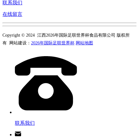
联系我们
在线留言
Copyright © 2024 江西2026年国际足联世界杯食品有限公司 版权所
有 网站建设：
2026年国际足联世界杯
网站地图
联系我们