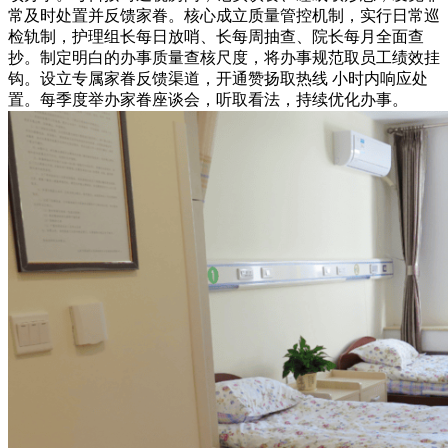
常及时处置并反馈家眷。核心成立质量管控机制，实行日常巡
检轨制，护理组长每日放哨、长每周抽查、院长每月全面查
抄。制定明白的办事质量查核尺度，将办事规范取员工绩效挂
钩。设立专属家眷反馈渠道，开通赞扬取热线 小时内响应处
置。每季度举办家眷座谈会，听取看法，持续优化办事。