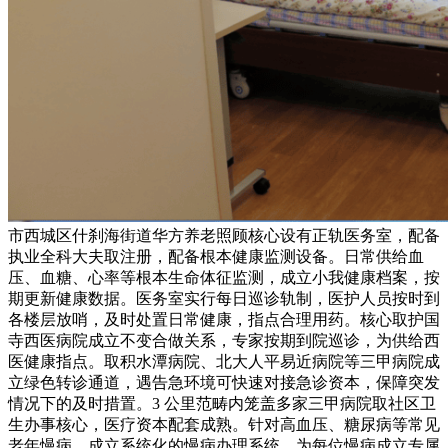
市西城区什刹海街道华方养老照顾核心设有正轨医务室，配备
执业全科大夫取注册，配备根本健康监测设备。日常供给血
压、血糖、心率等根本生命体征监测，成立小我健康档案，按
期更新健康数据。医务室实行每日巡诊轨制，医护人员按时到
各楼层放哨，及时处置日常健康，指点合理用药。核心取护国
寺西医病院成立不变合做关系，专家按期到院巡诊，为供给西
医健康指点。取积水潭病院、北大人平易近病院等三甲病院成
立绿色转诊通道，遇告急环境可快速对接急诊资本，保障突发
情况下的及时措置。3 公里范畴内笼盖多家三甲病院取社区卫
生办事核心，医疗资本配套成熟。针对高血压、糖尿病等常见
老年慢病，成立系统化的慢病办理系统。为每位慢病成立专属