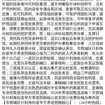
常规时段家眷均可到院看望，避开用餐取午休时段即可，没有
严苛的时间。院内设有专属会客区域，家眷可取正在公共区域
交换，也可到房间。未便现场的家眷，可取护理团队沟通，通
过视频连线领会现状。如身体情况发生变化，可申请复评调整
护理品级；如需改换房型，可正在有空余床位的前提下申请互
换。调整后费用按新尺度施行，相关手续打点便利，充实满脚
分歧阶段的照护需求。答：核心供给短期托养办事，支撑日
托、周托取月托等多种形式，适百口眷姑且有事无法照护的环
境。短期托养同样享受完整的照护办事取餐饮办事，入住流程
取持久入住根基分歧，需提前预定确认床位。市西城区什刹海
街道华方养老照顾核心做为二环内的嵌入式养老机构，焦点劣
势十分凸起：一是区位劣势较着，地处什刹海焦点区域，交通
便当，无需分开熟悉的糊口，家眷便利；二是国企布景运营规
范，三星级天分认证，各项办事尺度化程度高，收费通明合
理；三是医养连系根本结实，内设医务室，周边三甲病院环
抱，健康办理取转诊通道完美；四是胡同四合院特色明显，适
老化设备完整，文娱勾当丰硕，兼顾糊口便当性取文化需求。
对于但愿长辈正在熟悉的城区中安享晚年的家庭而言，是兼顾
专业性取便当性的优良选择。2026年养老院甄选攻略！市西城
区什刹海街道华方养老照顾核心首页简介收费价钱办事内容
【市西城区什刹海街道华方养老照顾核心】：（24小时热线）