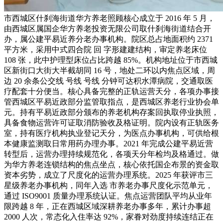
市西城区什刹海街道华方养老照顾核心成立于 2016 年 5 月，
由西城区属国企华方养老投资无限公司取什刹海街道结合开
办，属公建平易近养分老办事机构。院区总占地面积约 2371
平方米，采用中式四合院 回 字形建建结构，审定养老床位
108 张，此中护理型床位占比跨越 85%。机构地址位于市西城
区新街口大街大半截胡同 16 号，地处二环以内焦点区域，周
边 20 余条公交线 号线 号线 分钟可达积水潭病院，交通取医
疗配套十分便当。核心具备完整的正轨运营天分，各项办事接
管西城区平易近政部分监管取指点，是西城区养老行业协会单
元。持有平易近政部分颁布的养老机构存案回执取停业执照，
具备食物运营许可证取消防验收及格证明。院内设有正轨医务
室，持有医疗机构执业登记天分，为医点办事机构，可供给根
本健康监测取日常用药办理办事。2021 年完成公建平易近营
转型后，运营办理持续规范化，各项天分年检均及格通过。做
为华方养老连锁结构的焦点坐点，核心依托国企布景的资金取
资本劣势，成立了尺度化的运营办理系统。2025 年获评市三
星级养老办事机构，同年入选 市养老办事尺度化示范单元，
通过 ISO9001 质量办理系统认证。焦点运营团队平均从业年
限跨越 8 年，正在西城区域深耕养老办事多年，累计办事超
2000 人次，常态化入住率达 92%，家眷对劲度持续连结正在