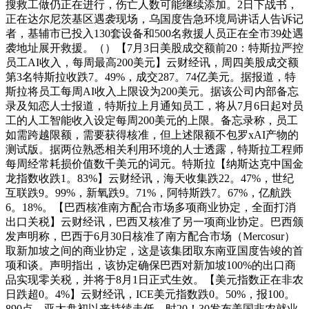
搜救工做仍正在进行，伤亡人数可能继续添加。2日下战书，
正在达尔尼茨基区遇袭现场，乌国度告急环境局讲话人告诉记
者，基辅市已投入130套设备和500名救援人员正在全市39处遇
袭地址展开救援。（）【7月3日美股成交额前20：特斯拉严控
员工AI收入，每周最高200美元】云财经讯，周四美股成交额
第3名特斯拉收跌7。49%，成交287。74亿美元。据报道，特
斯拉将员工每周AI收入上限设为200美元。据该公司内部备忘
录及知恋人士报道，特斯拉上月通知员工，将从7月6日起对员
工的人工智能收入设定每周200美元的上限。备忘录称，员工
如需跨越限额，需要获得核准，但上述限额不包罗xAI产物的
测试版。据两位熟悉相关利用环境的人士透露，特斯拉工程师
每周经常耗损价值数千美元的词元。特斯拉【纳斯达克中国金
龙指数收跌1。83%】云财经讯，海天收集跌22。47%，世纪
互联跌9。99%，新氧跌9。71%，阿特斯跌7。67%，亿航跌
6。18%。【巴西核准南方配合市场多项商业协定，全面打消
出口关税】云财经讯，巴西又核准了另一项商业协定。巴西颁
发声明称，巴西于6月30日核准了南方配合市场（Mercosur）
取新加坡之间的商业协定，这是该集团取东南亚国度告竣的首
项和谈。声明指出，该协定确保巴西对新加坡100%的出口商
品实现零关税，并将于8月1日正式生效。【美元指数正在非农
日跌超0。4%】云财经讯，ICE美元指数跌0。50%，报100。
890点，亚太盘初以来持续走低，时20！30发布美国非农就业