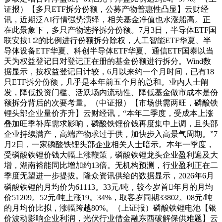
证报）【多只ETF拆分份额，公募产物普惠性凸显】云财经
讯，近期泛AI行情强势演绎，相关基金净值也水涨船高。正
在此景象下，多只产物选择拆分份额。7月3日，半导体ETF国
联安按1∶2的比例进行份额拆分除权，人工智能ETF华夏、半
导体设备ETF华夏、科创半导体ETF华夏、通信ETF国泰以当
天为权益登记日对登记正在册的基金份额进行拆分。Wind数
据显示，按权益登记日计较，6月以来约一个月时间，已有18
只ETF拆分份额，几乎是本年前五个月的总和。业内人士阐
发，降低投资门槛、活跃场内流动性、降低基金做市成本是份
额拆分背后的次要考量。（中证报）【市场供需两旺，磷酸铁
锂头部企业量价齐升】云财经讯，“本年二季度，受成本上涨
叠加旺季补库需求影响，磷酸铁锂价钱再度集中上调，且头部
企业持续满产，高端产物求过于供，加快步入高景气周期。”7
月2日，一家磷酸铁锂头部企业相关人士暗示。本年一季度，
受磷酸铁锂价钱大幅上涨鞭策，磷酸铁锂龙头企业盈利遍及大
增，湖南裕能同比增加约13倍。无机构预测，行业盈利正在二
季度无望进一步提拔。隆众资讯供给的数据显示，2026年6月
磷酸铁锂的月均价为61113。33元/吨，较今岁首年月的月均
价51209。52元/吨上涨19。34%，取客岁同期33802。08元/吨
的月均价比拟，涨幅跨越80%。（上证报）磷酸铁锂电池【银
价波动影响企业利润，光伏行业借金融东西破解保供难题】云