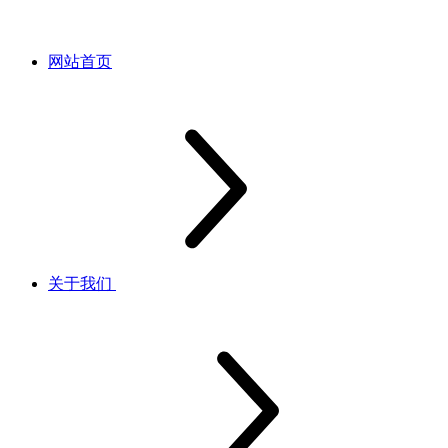
网站首页
关于我们