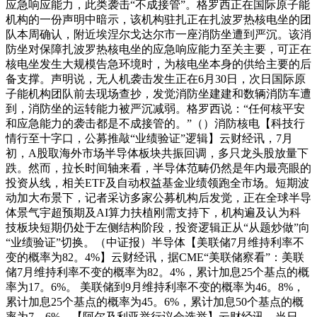
应急响应能力，此类袭击“不成接管”。格罗西正在国际原子能
机构的一份声明中暗示，该机构驻扎正在扎波罗热核电坐的团
队本周确认，附近埃涅尔戈达尔市一座消防坐遭到严沉。该消
防坐对保障扎波罗热核电坐的应急响应能力至关主要，可正在
核电坐发生大规模告急环境时，为核电坐本身的供给主要的后
备支撑。声明说，无人机袭击发生正在6月30日，次日国际原
子能机构团队前去现场查抄，发觉消防坐建建和数辆消防车遭
到，消防坐的运转能力被严沉减弱。格罗西说：“任何核平安
和应急能力的袭击都是不成接管的。”（）消防核电【科技行
情行至十字口，公募推敲“业绩验证”逻辑】云财经讯，7月
初，A股取海外市场半导体板块共振回调，多只龙头股放量下
跌。然而，拉长时间轴来看，半导体范畴仍然是年内最亮眼的
投资从线，相关ETF及自动权益基金业绩领跑全市场。短期波
动加大布景下，记者采访多家公募机构后发觉，正在全球半导
体景气宇超预期及AI算力扶植刚需支持下，机构遍及认为科
技板块短期仍处于左侧结构阶段，投资逻辑正从“从题炒做”向
“业绩验证”切换。（中证报）半导体【美联储7月维持利率不
变的概率为82。4%】云财经讯，据CME“美联储察看”：美联
储7月维持利率不变的概率为82。4%，累计加息25个基点的概
率为17。6%。 美联储到9月维持利率不变的概率为46。8%，
累计加息25个基点的概率为45。6%，累计加息50个基点的概
率为7。6%。【阿尔及利亚举行议会选举】云财经讯，当日，