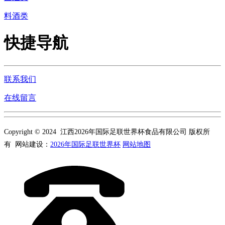
料酒类
快捷导航
联系我们
在线留言
Copyright © 2024 江西2026年国际足联世界杯食品有限公司 版权所
有 网站建设：
2026年国际足联世界杯
网站地图