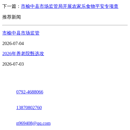
下一篇：
市榆中县市场监管局开展农家乐食物平安专项查
推荐新闻
市榆中县市场监管
2026-07-04
2026年养老院甄选攻
2026-07-03
座机：
0792-4688066
电话：
13870802760
邮箱：
n969408@qq.com