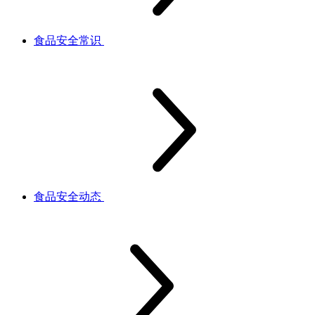
食品安全常识
食品安全动态